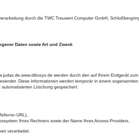
enverarbeitung durch die TWC Treuwert Computer GmbH, Schloßbergring
gener Daten sowie Art und Zweck
w.judas.de,www.dibosys.de werden durch den auf Ihrem Endgerät zu
esendet. Diese Informationen werden temporär in einem sogenannten L
r automatisierten Löschung gespeichert:
(Referrer-URL),
ebssystem Ihres Rechners sowie der Name Ihres Access-Providers.
en verarbeitet: