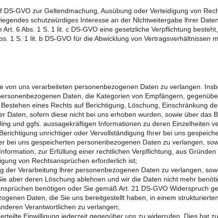
it. f DS-GVO zur Geltendmachung, Ausübung oder Verteidigung von Rech
iegendes schutzwürdiges Interesse an der Nlchtweitergabe lhrer Date
 Art. 6 Abs. 1 S. 1 lit. c DS-GVO eine gesetzliche Verpflichtung besteht
bs. 1 S. 1 lit. b DS-GVO für die Abwicklung von Vertragsverhältnissen mit
e von uns verarbeiteten personenbezogenen Daten zu verlangen. Insb
 personenbezogenen Daten, die Kategorien von Empfängern, gegenüber
 Bestehen eines Rechts auf Berichtigung, Löschung, Einschränkung de
er Daten, sofern diese nicht bei uns erhoben wurden, sowie über das B
iling und ggfs. aussagekräftigen Informationen zu deren Einzelheiten v
erichtigung unrichtiger oder Vervollständigung Ihrer bei uns gespei
r bei uns gespeicherten personenbezogenen Daten zu verlangen, sowei
formation, zur Erfüllung einer rechtlichen Verpflichtung, aus Gründen 
ung von Rechtsansprüchen erforderlich ist;
der Verarbeitung lhrer personenbezogenen Daten zu verlangen, soweit 
, Sie aber deren Löschung ablehnen und wir die Daten nicht mehr benöt
nsprüchen benötigen oder Sie gemäß Art. 21 DS-GVO Widerspruch geg
enen Daten, die Sie uns bereitgestellt haben, in einem strukturiert
anderen Verantwortlichen zu verlangen;
teilte Einwilligung jederzeit gegenüber uns zu widerrufen. Dies hat zu