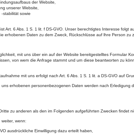
bindungsaufbaus der Website,
ung unserer Website,
stabilität sowie
st Art. 6 Abs. 1 S. 1 lit. f DS-GVO. Unser berechtigtes Interesse folgt
die erhobenen Daten zu dem Zweck, Rückschlüsse auf lhre Person zu z
öglichkeit, mit uns über ein auf der Website bereitgestelltes Formular 
 wissen, von wem die Anfrage stammt und um diese beantworten zu könne
ahme mit uns erfolgt nach Art. 6 Abs. 1 S. 1 lit. a DS-GVO auf Grundlag
on uns erhobenen personenbezogenen Daten werden nach Erledigung de
ritte zu anderen als den im Folgenden aufgeführten Zwecken findet nic
 weiter, wenn:
-GVO ausdrückliche Einwilligung dazu erteilt haben,