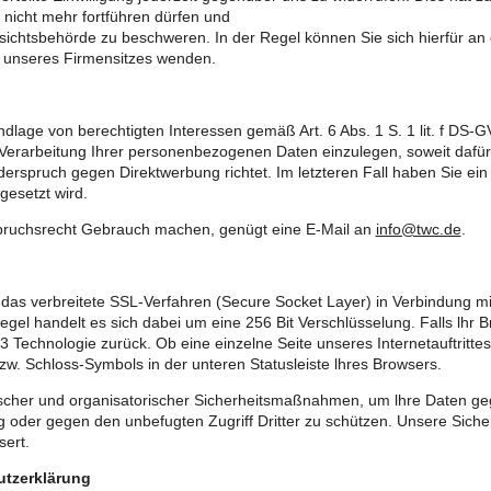
t nicht mehr fortführen dürfen und
ichtsbehörde zu beschweren. In der Regel können Sie sich hierfür an 
r unseres Firmensitzes wenden.
lage von berechtigten Interessen gemäß Art. 6 Abs. 1 S. 1 lit. f DS-G
arbeitung Ihrer personenbezogenen Daten einzulegen, soweit dafür G
erspruch gegen Direktwerbung richtet. Im letzteren Fall haben Sie ei
esetzt wird.
pruchsrecht Gebrauch machen, genügt eine E-Mail an
info@twc.de
.
as verbreitete SSL-Verfahren (Secure Socket Layer) in Verbindung mit
Regel handelt es sich dabei um eine 256 Bit Verschlüsselung. Falls lhr 
 v3 Technologie zurück. Ob eine einzelne Seite unseres Internetauftritt
w. Schloss-Symbols in der unteren Statusleiste lhres Browsers.
scher und organisatorischer Sicherheitsmaßnahmen, um lhre Daten gege
rung oder gegen den unbefugten Zugriff Dritter zu schützen. Unsere S
sert.
utzerklärung